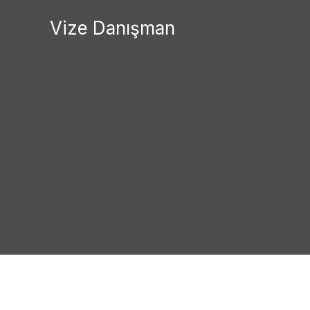
İçeriğe
Vize Danışman
atla